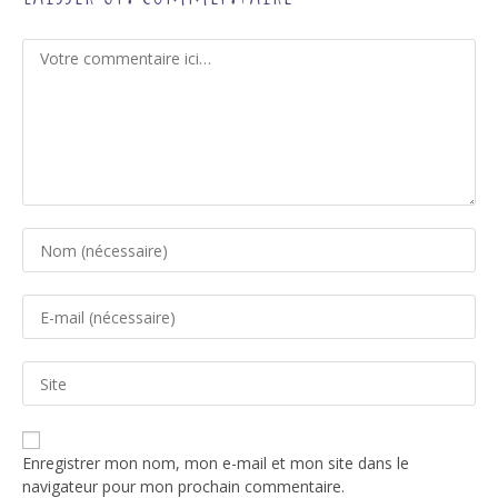
Comment
Enter
your
name
Enter
or
your
username
email
to
Saisir
address
comment
l’URL
to
de
comment
votre
Enregistrer mon nom, mon e-mail et mon site dans le
site
navigateur pour mon prochain commentaire.
(facultatif)