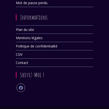
Mot de passe perdu
Informations
Plan du site
Mentions légales
Politique de confidentialité
CGV
Contact
Suivez-Moi !
S’ouvre
dans
un