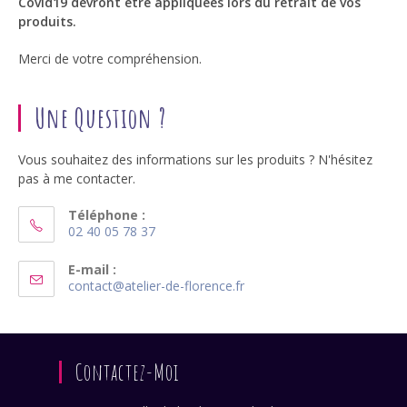
Covid19 devront être appliquées lors du retrait de vos
produits.
Merci de votre compréhension.
Une Question ?
Vous souhaitez des informations sur les produits ? N'hésitez
pas à me contacter.
Téléphone :
02 40 05 78 37
S’ouvre
dans
E-mail :
S’ouvre
contact@atelier-de-florence.fr
votre
dans
application
votre
application
Contactez-Moi