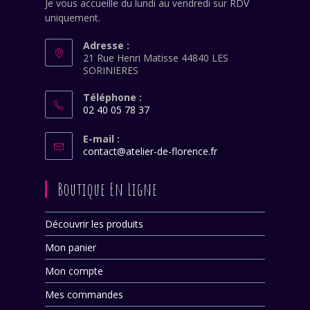
Je vous accueille du lundi au vendredi sur RDV
uniquement.
Adresse :
21 Rue Henri Matisse 44840 LES
SORINIERES
Téléphone :
02 40 05 78 37
S’ouvre
dans
E-mail :
S’ouvre
contact@atelier-de-florence.fr
votre
dans
application
votre
Boutique En Ligne
application
Découvrir les produits
Mon panier
Mon compte
Mes commandes