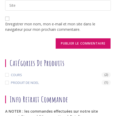
Saisir
address
comment
l’URL
to
de
comment
votre
Enregistrer mon nom, mon e-mail et mon site dans le
site
navigateur pour mon prochain commentaire.
(facultatif)
Catégories De Produits
COURS
(2)
PRODUIT DE NOEL
(1)
Info Retrait Commande
A NOTER : les commandes effectuées sur notre site