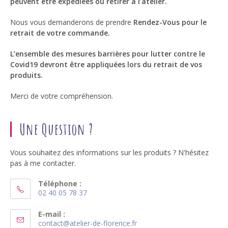
peuvent être expédiées ou retirer à l’atelier.
Nous vous demanderons de prendre
Rendez-Vous pour le
retrait de votre commande.
L’ensemble des mesures barrières pour lutter contre le
Covid19 devront être appliquées lors du retrait de vos
produits.
Merci de votre compréhension.
Une Question ?
Vous souhaitez des informations sur les produits ? N'hésitez
pas à me contacter.
Téléphone :
02 40 05 78 37
S’ouvre
dans
E-mail :
S’ouvre
contact@atelier-de-florence.fr
votre