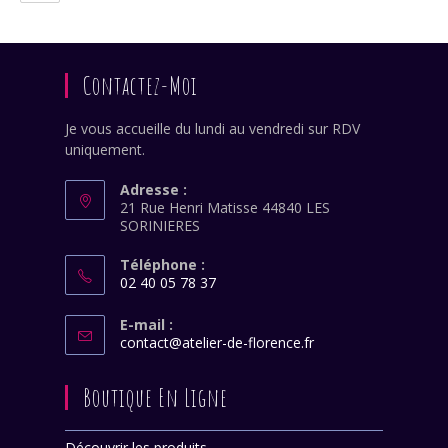
dans
application
votre
application
Contactez-Moi
Je vous accueille du lundi au vendredi sur RDV
uniquement.
Adresse :
21 Rue Henri Matisse 44840 LES
SORINIERES
Téléphone :
02 40 05 78 37
S’ouvre
dans
E-mail :
S’ouvre
contact@atelier-de-florence.fr
votre
dans
application
votre
Boutique En Ligne
application
Découvrir les produits