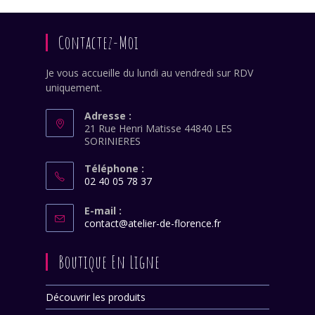
votre
application
Contactez-Moi
Je vous accueille du lundi au vendredi sur RDV
uniquement.
Adresse :
21 Rue Henri Matisse 44840 LES
SORINIERES
Téléphone :
02 40 05 78 37
S’ouvre
dans
E-mail :
S’ouvre
contact@atelier-de-florence.fr
votre
dans
application
votre
Boutique En Ligne
application
Découvrir les produits