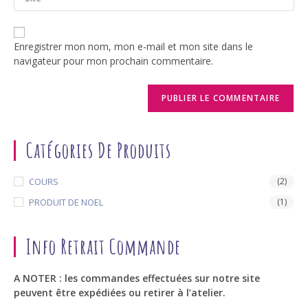
l’URL
to
de
comment
votre
Enregistrer mon nom, mon e-mail et mon site dans le
site
navigateur pour mon prochain commentaire.
(facultatif)
Catégories De Produits
COURS
(2)
PRODUIT DE NOEL
(1)
Info Retrait Commande
A NOTER : les commandes effectuées sur notre site
peuvent être expédiées ou retirer à l’atelier.