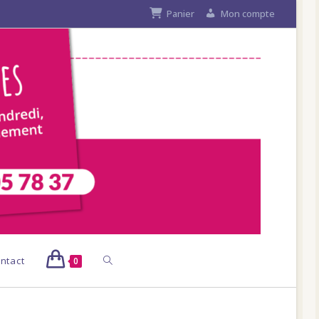
Panier
Mon compte
Toggle
ntact
0
website