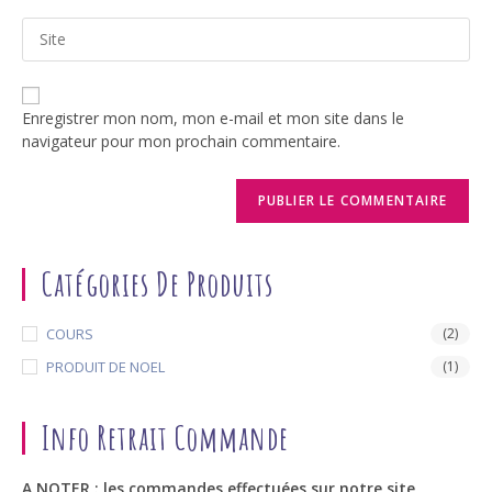
email
to
Saisir
address
comment
l’URL
to
de
comment
votre
Enregistrer mon nom, mon e-mail et mon site dans le
site
navigateur pour mon prochain commentaire.
(facultatif)
Catégories De Produits
COURS
(2)
PRODUIT DE NOEL
(1)
Info Retrait Commande
A NOTER : les commandes effectuées sur notre site