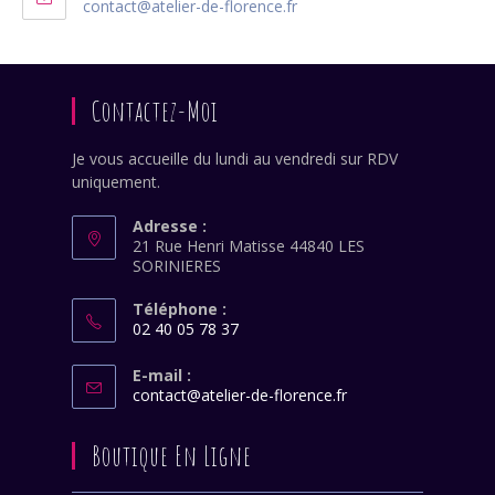
S’ouvre
contact@atelier-de-florence.fr
votre
dans
application
votre
application
Contactez-Moi
Je vous accueille du lundi au vendredi sur RDV
uniquement.
Adresse :
21 Rue Henri Matisse 44840 LES
SORINIERES
Téléphone :
02 40 05 78 37
S’ouvre
dans
E-mail :
S’ouvre
contact@atelier-de-florence.fr
votre
dans
application
votre
Boutique En Ligne
application