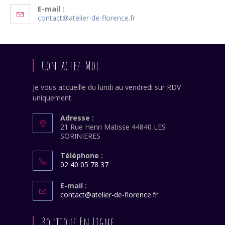
dans
E-mail :
S’ouvre
contact@atelier-de-florence.fr
votre
dans
application
votre
application
Contactez-Moi
Je vous accueille du lundi au vendredi sur RDV
uniquement.
Adresse :
21 Rue Henri Matisse 44840 LES
SORINIERES
Téléphone :
02 40 05 78 37
S’ouvre
dans
E-mail :
S’ouvre
contact@atelier-de-florence.fr
votre
dans
application
votre
Boutique En Ligne
application