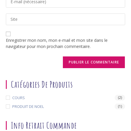
your
username
email
to
Saisir
address
comment
l’URL
to
de
comment
votre
Enregistrer mon nom, mon e-mail et mon site dans le
site
navigateur pour mon prochain commentaire.
(facultatif)
Catégories De Produits
COURS
(2)
PRODUIT DE NOEL
(1)
Info Retrait Commande