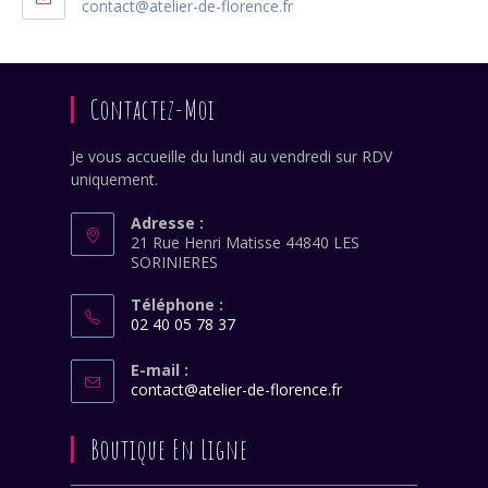
S’ouvre
contact@atelier-de-florence.fr
votre
dans
application
votre
application
Contactez-Moi
Je vous accueille du lundi au vendredi sur RDV
uniquement.
Adresse :
21 Rue Henri Matisse 44840 LES
SORINIERES
Téléphone :
02 40 05 78 37
S’ouvre
dans
E-mail :
S’ouvre
contact@atelier-de-florence.fr
votre
dans
application
votre
Boutique En Ligne
application