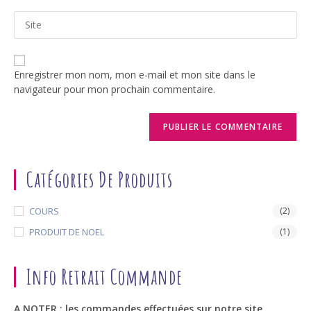
email
to
Saisir
address
comment
l’URL
to
de
comment
votre
Enregistrer mon nom, mon e-mail et mon site dans le
site
navigateur pour mon prochain commentaire.
(facultatif)
Catégories De Produits
COURS
(2)
PRODUIT DE NOEL
(1)
Info Retrait Commande
A NOTER : les commandes effectuées sur notre site