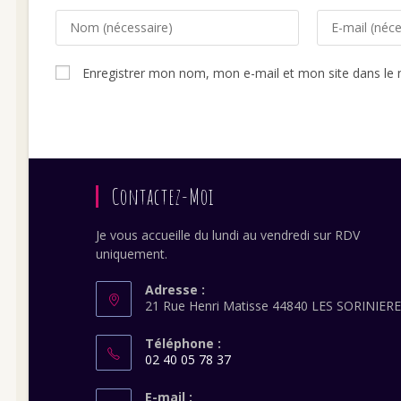
Enter
Enter
your
your
name
email
Enregistrer mon nom, mon e-mail et mon site dans le
or
address
username
to
to
comment
comment
Contactez-Moi
Je vous accueille du lundi au vendredi sur RDV
uniquement.
Adresse :
21 Rue Henri Matisse 44840 LES SORINIER
Téléphone :
02 40 05 78 37
S’ouvre
dans
E-mail :