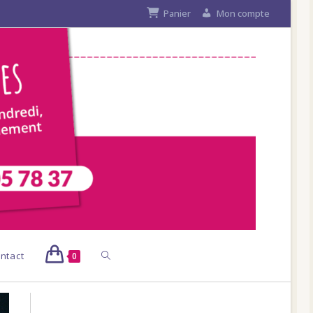
Panier
Mon compte
Toggle
ntact
0
website