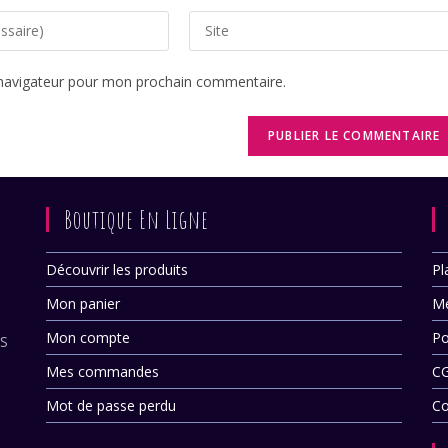
Saisir
l’URL
de
 navigateur pour mon prochain commentaire.
votre
site
(facultatif)
Boutique En Ligne
Découvrir les produits
Pl
Mon panier
Me
Mon compte
Po
ES
Mes commandes
C
Mot de passe perdu
Co