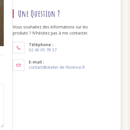
Une Question ?
Vous souhaitez des informations sur les
produits ? N'hésitez pas à me contacter.
Téléphone :
02 40 05 78 37
S’ouvre
dans
E-mail :
S’ouvre
contact@atelier-de-florence.fr
votre
dans
application
votre
application