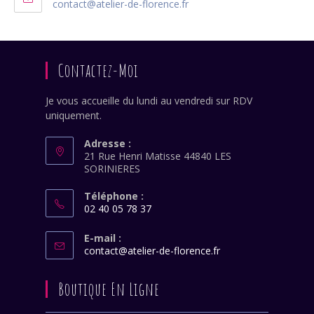
S’ouvre
contact@atelier-de-florence.fr
votre
dans
application
votre
application
Contactez-Moi
Je vous accueille du lundi au vendredi sur RDV
uniquement.
Adresse :
21 Rue Henri Matisse 44840 LES
SORINIERES
Téléphone :
02 40 05 78 37
S’ouvre
dans
E-mail :
S’ouvre
contact@atelier-de-florence.fr
votre
dans
application
votre
Boutique En Ligne
application