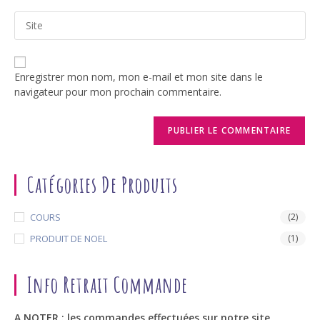
email
to
Saisir
address
comment
l’URL
to
de
comment
votre
Enregistrer mon nom, mon e-mail et mon site dans le
site
navigateur pour mon prochain commentaire.
(facultatif)
Catégories De Produits
COURS
(2)
PRODUIT DE NOEL
(1)
Info Retrait Commande
A NOTER : les commandes effectuées sur notre site