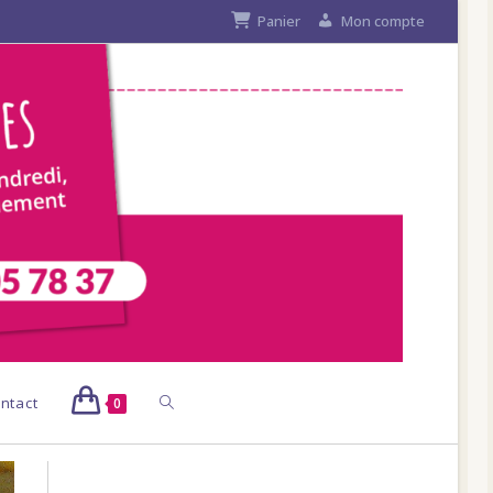
Panier
Mon compte
Toggle
ntact
0
website