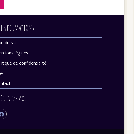
Informations
an du site
ntions légales
litique de confidentialité
GV
ntact
Suivez-Moi !
ouvre
ans