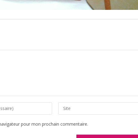
Saisir
l’URL
de
 navigateur pour mon prochain commentaire.
votre
site
(facultatif)