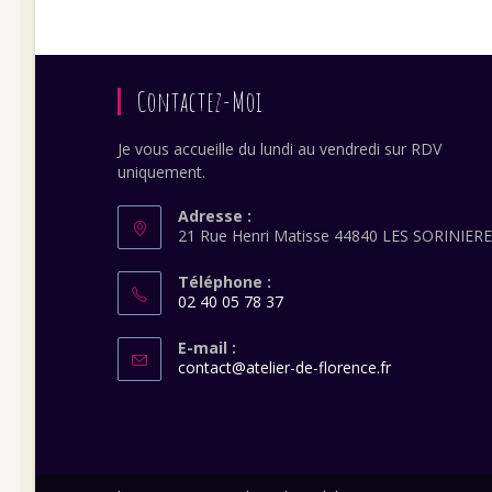
comment
Contactez-Moi
Je vous accueille du lundi au vendredi sur RDV
uniquement.
Adresse :
21 Rue Henri Matisse 44840 LES SORINIER
Téléphone :
02 40 05 78 37
S’ouvre
dans
E-mail :
S’ouvre
contact@atelier-de-florence.fr
votre
dans
application
votre
application