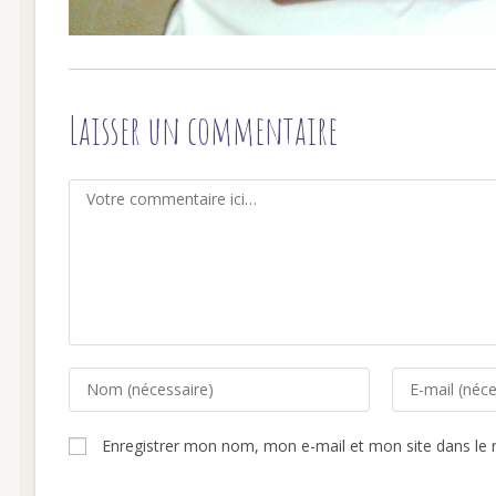
Laisser un commentaire
Comment
Enter
Enter
your
your
name
email
Enregistrer mon nom, mon e-mail et mon site dans le
or
address
username
to
to
comment