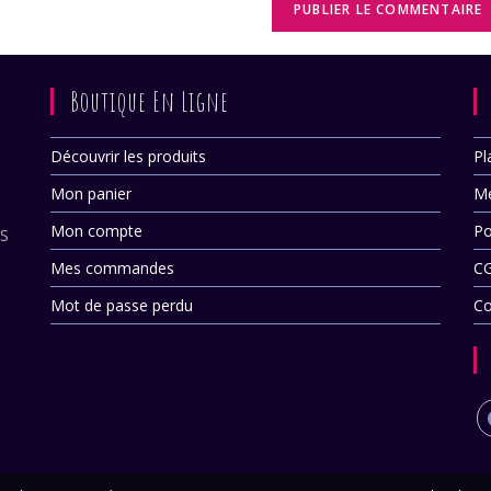
Boutique En Ligne
Découvrir les produits
Pl
Mon panier
Me
Mon compte
Po
ES
Mes commandes
C
Mot de passe perdu
Co
S’
d