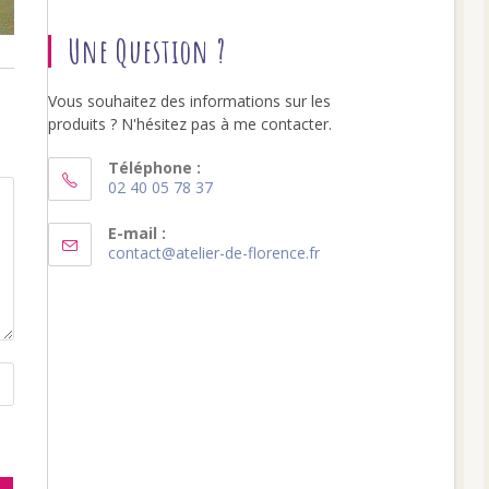
Une Question ?
Vous souhaitez des informations sur les
produits ? N'hésitez pas à me contacter.
Téléphone :
02 40 05 78 37
S’ouvre
dans
E-mail :
S’ouvre
contact@atelier-de-florence.fr
votre
dans
application
votre
application