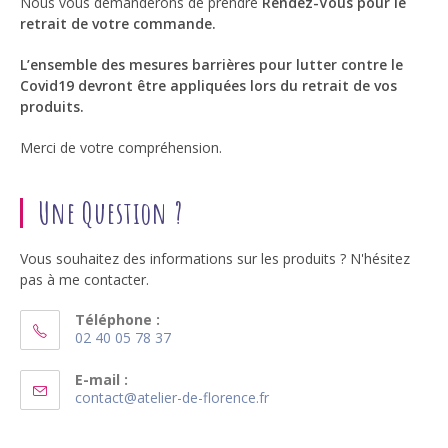
Nous vous demanderons de prendre
Rendez-Vous pour le
retrait de votre commande.
L’ensemble des mesures barrières pour lutter contre le
Covid19 devront être appliquées lors du retrait de vos
produits.
Merci de votre compréhension.
Une Question ?
Vous souhaitez des informations sur les produits ? N'hésitez
pas à me contacter.
Téléphone :
02 40 05 78 37
S’ouvre
dans
E-mail :
S’ouvre
contact@atelier-de-florence.fr
votre
dans
application
votre