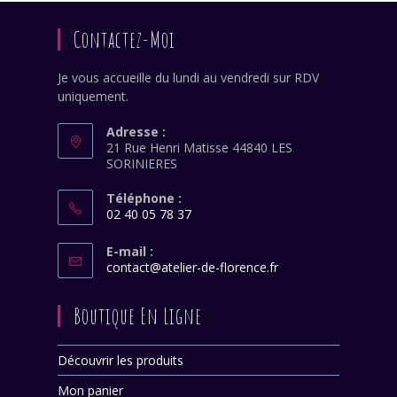
application
Contactez-Moi
Je vous accueille du lundi au vendredi sur RDV
uniquement.
Adresse :
21 Rue Henri Matisse 44840 LES
SORINIERES
Téléphone :
02 40 05 78 37
S’ouvre
dans
E-mail :
S’ouvre
contact@atelier-de-florence.fr
votre
dans
application
votre
Boutique En Ligne
application
Découvrir les produits
Mon panier