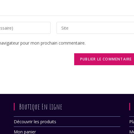
Saisir
l’URL
de
 navigateur pour mon prochain commentaire.
votre
site
(facultatif)
Boutique En Ligne
Découvrir les produits
Pl
Mon panier
Me