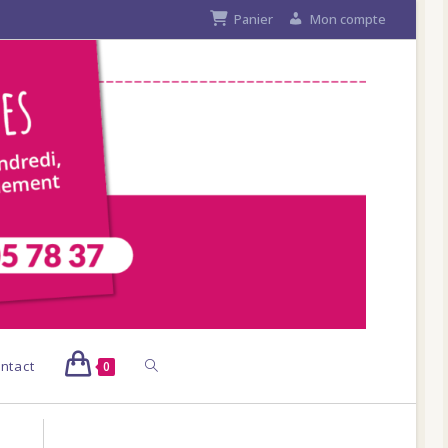
Panier
Mon compte
Toggle
ntact
0
website