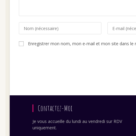
Enter
Enter
your
your
name
email
Enregistrer mon nom, mon e-mail et mon site dans le
or
address
username
to
to
comment
comment
Contactez-Moi
Je vous accueille du lundi au vendredi sur RDV
uniquement.