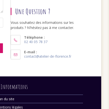
Une Question ?
Vous souhaitez des informations sur les
produits ? N'hésitez pas à me contacter.
Téléphone :
02 40 05 78 37
S’ouvre
dans
E-mail :
S’ouvre
contact@atelier-de-florence.fr
votre
dans
application
votre
application
Informations
an du site
ntions légales