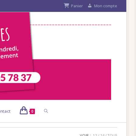
Panier
Mon compte
Toggle
ntact
0
website
VOIR :
12
24
TOUS