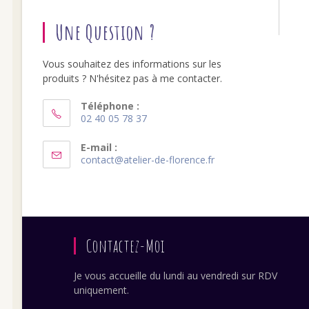
Une Question ?
Vous souhaitez des informations sur les
produits ? N'hésitez pas à me contacter.
Téléphone :
02 40 05 78 37
S’ouvre
dans
E-mail :
S’ouvre
contact@atelier-de-florence.fr
votre
dans
application
votre
application
Contactez-Moi
Je vous accueille du lundi au vendredi sur RDV
uniquement.