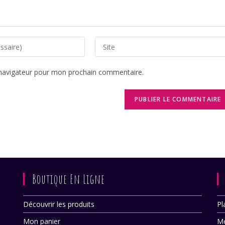
Saisir
l’URL
de
 navigateur pour mon prochain commentaire.
votre
site
(facultatif)
Boutique En Ligne
Découvrir les produits
Pl
Mon panier
Me