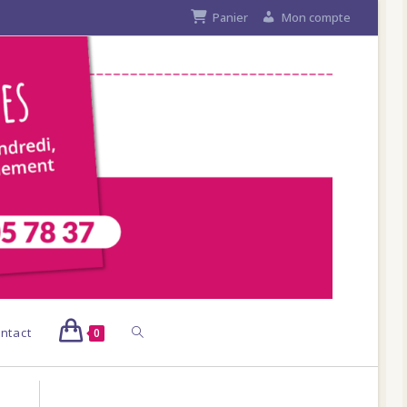
Panier
Mon compte
Toggle
ntact
0
website