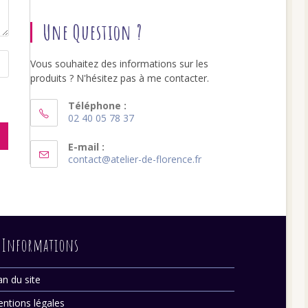
Une Question ?
Vous souhaitez des informations sur les
produits ? N'hésitez pas à me contacter.
Téléphone :
02 40 05 78 37
S’ouvre
dans
E-mail :
S’ouvre
contact@atelier-de-florence.fr
votre
dans
application
votre
application
Informations
an du site
ntions légales